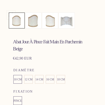
Ouvrir
les
médias
0
Abat Jour À Pince Fait Main En Parchemin
dans
une
Beige
fenêtre
Prix
€42,90 EUR
modale
régulier
DIAMÈTRE
10 CM
12 CM
14 CM
16 CM
18 CM
FIXATION
PINCE