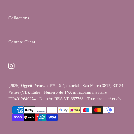
Collections
Compte Client
[2025] Oggetti Veneziani™ · Siège social : San Marco 3812, 30124
Venise (VE), Italie · Numéro de TVA intracommunautaire
IT04012640274 · Numéro REA VE-357768 · Tous droits réservés.
{"title"=>"Méthodes
de
paiement"}