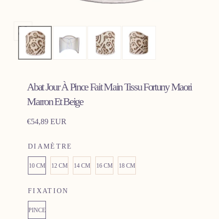
Ouvrir
les
médias
0
Abat Jour À Pince Fait Main Tissu Fortuny Maori
dans
une
Marron Et Beige
fenêtre
Prix
€54,89 EUR
modale
régulier
DIAMÈTRE
10 CM
12 CM
14 CM
16 CM
18 CM
FIXATION
PINCE