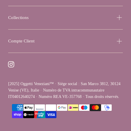
Collections
Compte Client
[2025] Oggetti Veneziani™ · Siège social : San Marco 3812, 30124
Venise (VE), Italie · Numéro de TVA intracommunautaire
IT04012640274 · Numéro REA VE-357768 · Tous droits réservés.
{"title"=>"Méthodes
de
paiement"}