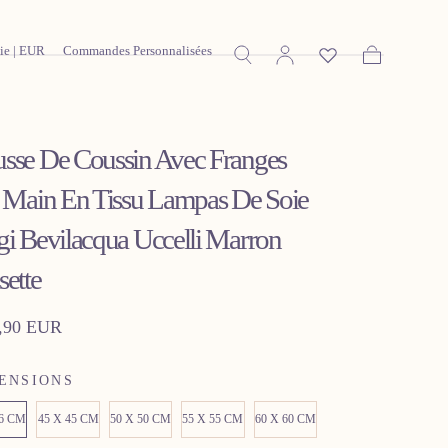
lie | EUR
Commandes Personnalisées
Panier
sse De Coussin Avec Franges
t Main En Tissu Lampas De Soie
gi Bevilacqua Uccelli Marron
sette
,90 EUR
ier
ENSIONS
56 CM
45 X 45 CM
50 X 50 CM
55 X 55 CM
60 X 60 CM