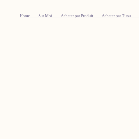
Passer Au
Contenu
Home
Sur Moi
Acheter par Produit
Acheter par Tissu