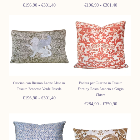
Prezzo
Prezzo
Prezzo
Prezzo
€196,90
-
€301,40
€196,90
-
€301,40
minimo
massimo
minimo
massimo
Cuscino con Ricamo Leone Alato in
Fodera per Cuscino in Tessuto
Tessuto Broccato Verde Reseda
Fortuny Rosso Arancio e Grigio
Chiaro
Prezzo
Prezzo
€196,90
-
€301,40
Prezzo
Prezzo
€284,90
-
€350,90
minimo
massimo
minimo
massimo