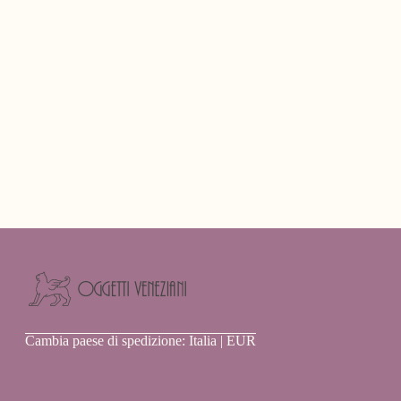
Oggetti
Cambia paese di spedizione: Italia | EUR
Veneziani