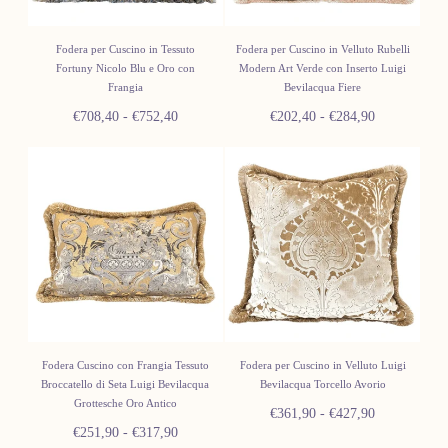
Fodera per Cuscino in Tessuto
Fodera per Cuscino in Velluto Rubelli
Fortuny Nicolo Blu e Oro con
Modern Art Verde con Inserto Luigi
Frangia
Bevilacqua Fiere
Prezzo
Prezzo
Prezzo
Prezzo
€708,40
-
€752,40
€202,40
-
€284,90
minimo
massimo
minimo
massimo
Fodera Cuscino con Frangia Tessuto
Fodera per Cuscino in Velluto Luigi
Broccatello di Seta Luigi Bevilacqua
Bevilacqua Torcello Avorio
Grottesche Oro Antico
Prezzo
Prezzo
€361,90
-
€427,90
Prezzo
Prezzo
€251,90
-
€317,90
minimo
massimo