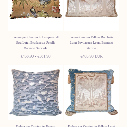
Fodera per Cuscino in Lampasso di
Fodera Cuscino Velluto Bacchetta
Seta Luigi Bevilacqua Uccelli
Luigi Bevilacqua Leoni Bizantini
Marrone Nocciola
Avorio
Prezzo
Prezzo
Prezzo
€438,90
-
€581,90
€405,90 EUR
minimo
massimo
normale
Fodera per Cuscino in Tessuto
Fodera per Cuscino in Velluto Luigi