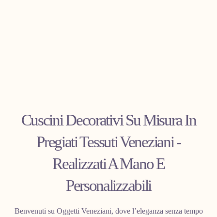
C
Cuscini Decorativi Su Misura In
O
Pregiati Tessuti Veneziani -
L
Realizzati A Mano E
L
Personalizzabili
E
Benvenuti su Oggetti Veneziani, dove l’eleganza senza tempo