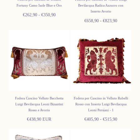
Fortuny Camo Isole Blue e Oro
Bevilacqua Radica Azzurro con
Inserto Avorio
Prezzo
Prezzo
€262,90
-
€350,90
Prezzo
Prezzo
€658,90
-
€823,90
minimo
massimo
minimo
massimo
Fodera Cuscino Velluto Bacchetta
Fodera per Cuscino in Velluto Rubelli
Luigi Bevilacqua Leoni Bizantini
Rosso con Inserto Luigi Bevilacqua
Rosso e Avorio
Leoni Persiani - 1
Prezzo
Prezzo
Prezzo
€438,90 EUR
€405,90
-
€515,90
normale
minimo
massimo