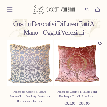
Salta Al
Contenuto
Carrello
Cuscini Decorativi Di Lusso Fatti A
Mano – Oggetti Veneziani
Fodera per Cuscino in Tessuto
Fodera per Cuscino in Velluto Luigi
Broccatello di Seta Luigi Bevilacqua
Bevilacqua Torcello Rosa Antico
Rinascimento Turchese
Prezzo
Prezzo
€328,90
-
€383,90