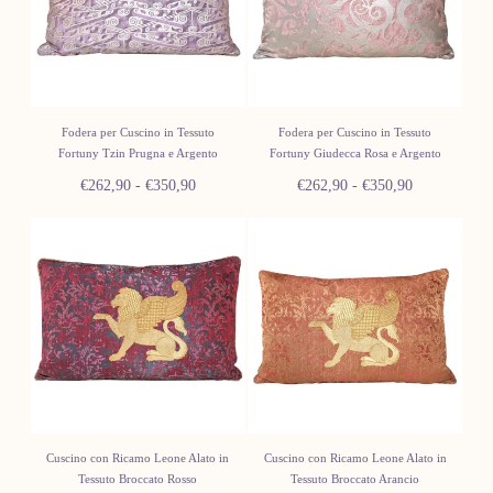
Fodera per Cuscino in Tessuto
Fodera per Cuscino in Tessuto
Fortuny Tzin Prugna e Argento
Fortuny Giudecca Rosa e Argento
Prezzo
Prezzo
Prezzo
Prezzo
€262,90
-
€350,90
€262,90
-
€350,90
minimo
massimo
minimo
massimo
Cuscino con Ricamo Leone Alato in
Cuscino con Ricamo Leone Alato in
Tessuto Broccato Rosso
Tessuto Broccato Arancio