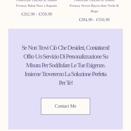
Fodera per Cuscino in Tessuto
Fodera per Cuscino in Tessuto
Fortuny Rabat Nero e Argento
Fortuny Sevres Bayou-lime Verde &
Beige
Prezzo
Prezzo
€262,90
-
€350,90
Prezzo
Prezzo
€284,90
-
€350,90
minimo
massimo
minimo
massimo
Se Non Trovi Ciò Che Desideri, Contattami!
Offro Un Servizio Di Personalizzazione Su
Misura Per Soddisfare Le Tue Esigenze.
Insieme Troveremo La Soluzione Perfetta
Per Te!
Contact Me