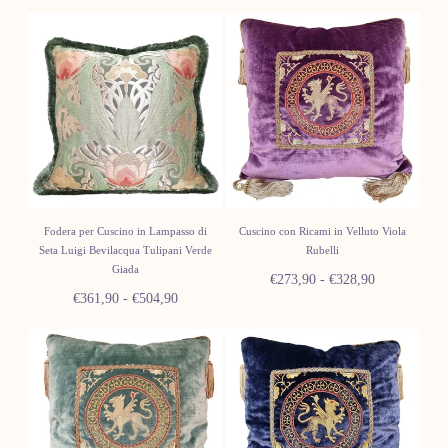
Fodera per Cuscino in Lampasso di
Cuscino con Ricami in Velluto Viola
Seta Luigi Bevilacqua Tulipani Verde
Rubelli
Giada
Prezzo
Prezzo
€273,90
-
€328,90
Prezzo
Prezzo
€361,90
-
€504,90
minimo
massimo
minimo
massimo