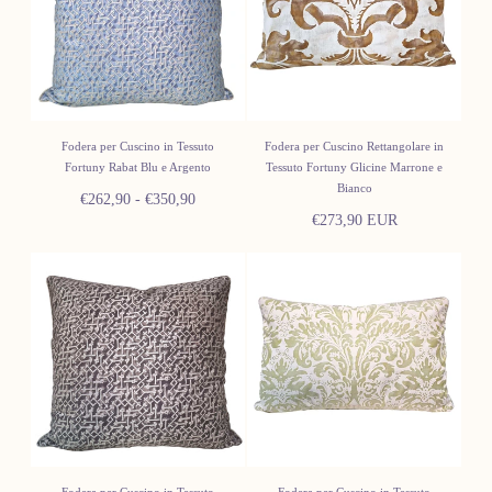
Fodera per Cuscino in Tessuto
Fodera per Cuscino Rettangolare in
Fortuny Rabat Blu e Argento
Tessuto Fortuny Glicine Marrone e
Bianco
Prezzo
Prezzo
€262,90
-
€350,90
Prezzo
€273,90 EUR
minimo
massimo
normale