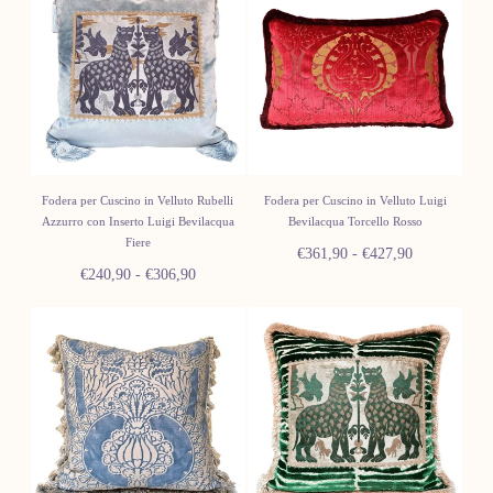
Fodera per Cuscino in Velluto Rubelli
Fodera per Cuscino in Velluto Luigi
Azzurro con Inserto Luigi Bevilacqua
Bevilacqua Torcello Rosso
Fiere
Prezzo
Prezzo
€361,90
-
€427,90
Prezzo
Prezzo
€240,90
-
€306,90
minimo
massimo
minimo
massimo