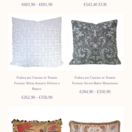
Prezzo
Prezzo
Prezzo
€603,90
-
€691,90
€543,40 EUR
minimo
massimo
normale
Fodera per Cuscino in Tessuto
Fodera per Cuscino in Tessuto
Fortuny Shiraz Azzurro Polvere e
Fortuny Sevres Bistro Monotones
Bianco
Prezzo
Prezzo
€284,90
-
€350,90
Prezzo
Prezzo
€262,90
-
€350,90
minimo
massimo
minimo
massimo