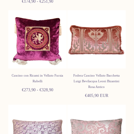
Prezzo
Prezzo
€174,90
-
€251,90
minimo
massimo
minimo
massimo
Cuscino con Ricami in Velluto Fucsia
Fodera Cuscino Velluto Bacchetta
Rubelli
Luigi Bevilacqua Leoni Bizantini
Rosa Antico
Prezzo
Prezzo
€273,90
-
€328,90
Prezzo
€405,90 EUR
minimo
massimo
normale