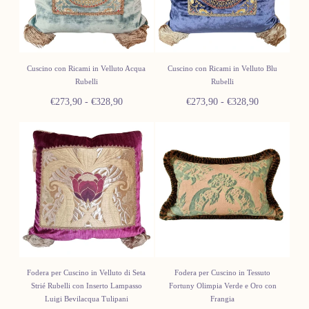
Cuscino con Ricami in Velluto Acqua
Cuscino con Ricami in Velluto Blu
Rubelli
Rubelli
Prezzo
Prezzo
Prezzo
Prezzo
€273,90
-
€328,90
€273,90
-
€328,90
minimo
massimo
minimo
massimo
Fodera per Cuscino in Velluto di Seta
Fodera per Cuscino in Tessuto
Strié Rubelli con Inserto Lampasso
Fortuny Olimpia Verde e Oro con
Luigi Bevilacqua Tulipani
Frangia