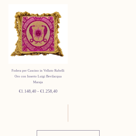
minimo
massimo
Fodera per Cuscino in Velluto Rubelli
Oro con Inserto Luigi Bevilacqua
Maraja
Prezzo
Prezzo
€1.148,40
-
€1.258,40
minimo
massimo