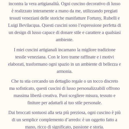
incontra la vera artigianalità. Ogni cuscino decorativo di lusso
C
è realizzato interamente a mano da me, utilizzando pregiati
T
tessuti veneziani delle storiche manifatture Fortuny, Rubelli e
Luigi Bevilacqua. Questi cuscini sono l’espressione perfetta di
I
un design di lusso capace di donare stile e carattere a qualsiasi
ambiente.
O
I miei cuscini artigianali incarnano la migliore tradizione
N
tessile veneziana. Con le loro trame raffinate e i motivi
elaborati, trasformano ogni spazio in un ambiente di bellezza e
:
armonia.
Che tu stia cercando un dettaglio regale o un tocco discreto
ma sofisticato, questi cuscini di lusso personalizzabili offrono
massima libertà creativa. Puoi scegliere misura, tessuto e
finiture per adattarli al tuo stile personale.
Dai broccati sontuosi alla seta più preziosa, ogni cuscino è più
di un semplice complemento d’arredo: è un oggetto fatto a
mano, ricco di significato, passione e storia.