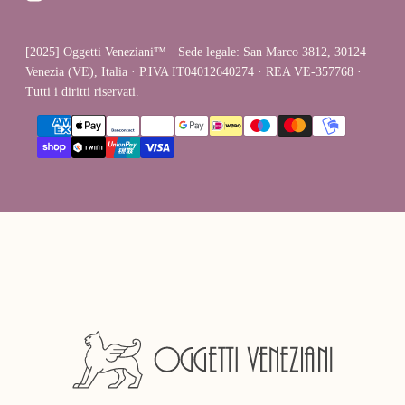
[2025] Oggetti Veneziani™ · Sede legale: San Marco 3812, 30124
Venezia (VE), Italia · P.IVA IT04012640274 · REA VE-357768 ·
Tutti i diritti riservati.
{"title"=>"Metodi
di
pagamento"}