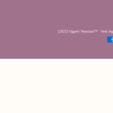
[2025] Oggetti Veneziani™ · Sede leg
{"ti
di
pag