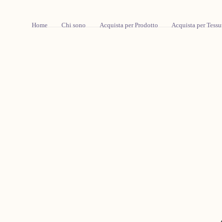
Salta Al
Contenuto
Home
Chi sono
Acquista per Prodotto
Acquista per Tessu