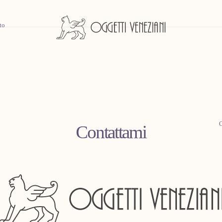
to
Contattami