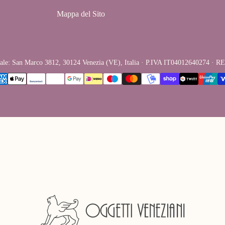
Mappa del Sito
ale: San Marco 3812, 30124 Venezia (VE), Italia · P.IVA IT04012640274 · REA V
tle"=>"Metodi
amento"}