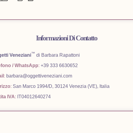
Informazioni Di Contatto
™
etti Veneziani
di Barbara Rapattoni
efono / WhatsApp
:
+39 333 6630652
il
:
barbara@oggettiveneziani.com
rizzo
:
San Marco 1994/D, 30124 Venezia (VE), Italia
ita IVA
:
IT04012640274