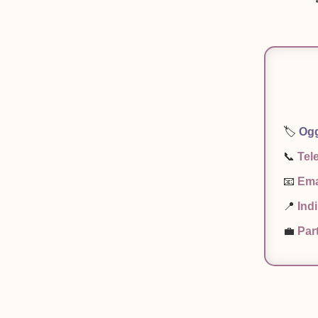
🏷️
Ogg
📞
Tel
📧
Ema
📍
Indi
💼
Part