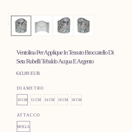
Apri
media
0
in
Ventolina Per Applique In Tessuto Broccatello Di
modale
Seta Rubelli Tebaldo Acqua E Argento
Prezzo
€43,89 EUR
normale
DIAMETRO
10 CM
12 CM
14 CM
16 CM
18 CM
ATTACCO
MOLLA