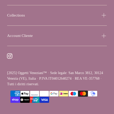
Collections
Account Cliente
[2025] Oggetti Veneziani™ · Sede legale: San Marco 3812, 30124
Venezia (VE), Italia · P.IVA IT04012640274 · REA VE-357768 ·
Tutti i diritti riservati.
{"title"=>"Metodi
di
pagamento"}